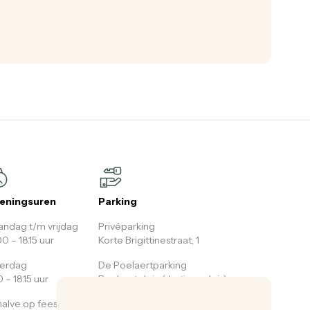
eningsuren
Parking
ndag t/m vrijdag
Privéparking
00 – 18.15 uur
Korte Brigittinestraat, 1
terdag
De Poelaertparking
0 – 18.15 uur
Poelaertplein (Justicepaleis)
alve op feestdagen
Parking Albertine