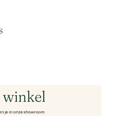
s
winkel
en
je
in
onze
showroom