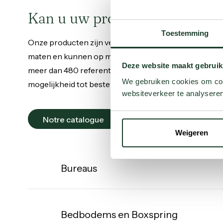
Kan u uw product niet vinden
Toestemming
Onze producten zijn verkrijgbaar in diverse kleuren 
maten en kunnen op maat worden gemaakt. We heb
Deze website maakt gebruik
meer dan 480 referenties in de winkel, met de
We gebruiken cookies om cont
mogelijkheid tot bestellen indien gewenst.
websiteverkeer te analyseren
Notre catalogue
Weigeren
Bureaus
Bureaus
Bedbodems
en
Bedbodems en Boxspring