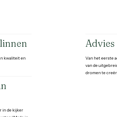
linnen
Advies 
 kwaliteit en
Van het eerste ad
van de uitgebrei
dromen te creër
in
in de kijker