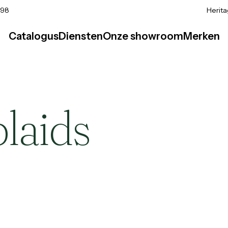
 98
Herit
Catalogus
Diensten
Onze showroom
Merken
laids