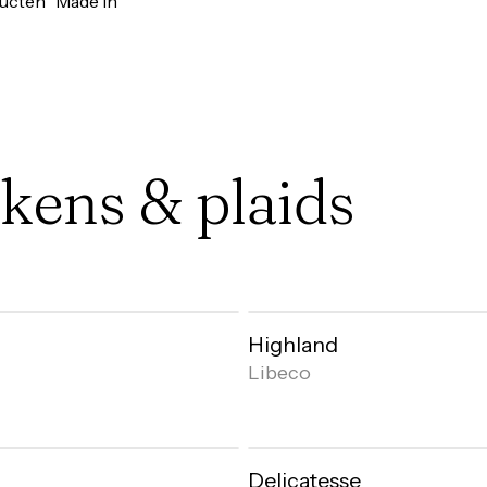
ucten “Made in
kens
&
plaids
Highland
Libeco
Delicatesse