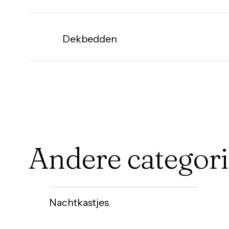
Boxspring
Dekbedden
Dekbedden
Andere categor
Onze
Nachtkastjes
Nachtkastjes