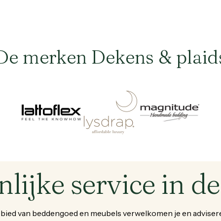
De merken Dekens & plaid
Brand
Brand
Brand
nlijke
service
in
de
bied
van
beddengoed
en
meubels
verwelkomen
je
en
adviser