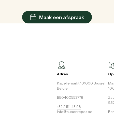
Maak een afspraak
Adres
Op
Kapellemarkt 101000 Brussel
Maa
België
10.
BE0400553778
Za
9.3
+32 2 511 43 98
info@aubonrepos.be
Beh