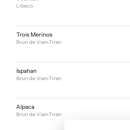
Libeco
Open
gallery
Trois Merinos
Brun de Vian-Tiran
Open
gallery
Ispahan
Brun de Vian-Tiran
Open
gallery
Alpaca
Brun de Vian-Tiran
Open
gallery