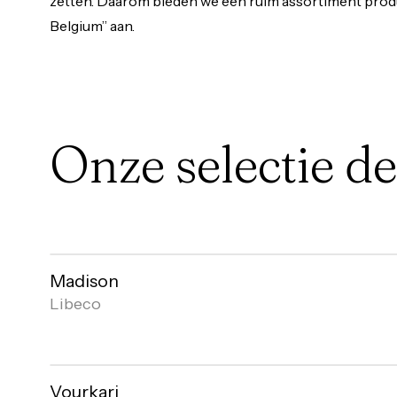
zetten. Daarom bieden we een ruim assortiment prod
Belgium” aan.
Onze
selectie
de
Madison
Libeco
Open
gallery
Vourkari