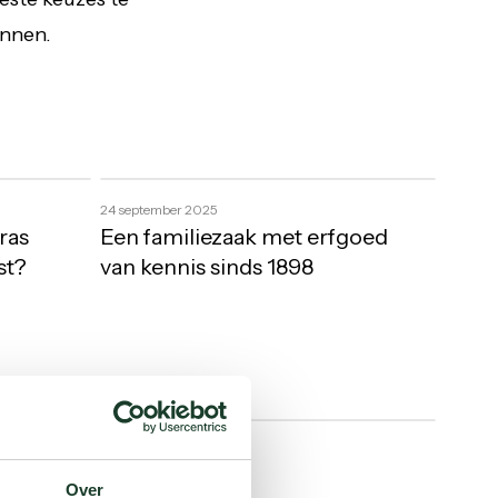
innen.
Een
24 september 2025
familiezaak
ras
Een familiezaak met erfgoed
met
st?
van kennis sinds 1898
erfgoed
van
kennis
sinds
1898
Wist
24 februari 2025
je
rissen
Wist je dat ?
dat
Over