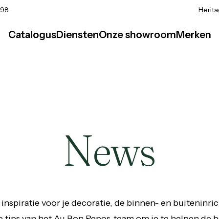
 98
Herit
Catalogus
Diensten
Onze showroom
Merken
News
 inspiratie voor je decoratie, de binnen- en buiteninric
e tips van het Au Bon Repos-team om je te helpen de b