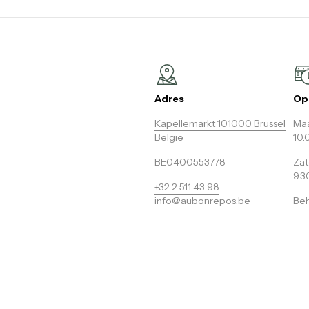
Adres
Op
Kapellemarkt 101000 Brussel
Maa
België
10.
BE0400553778
Za
9.3
+32 2 511 43 98
info@aubonrepos.be
Beh