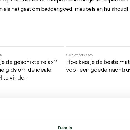
 als het gaat om beddengoed, meubels en huishoudl
Hoe
25
08 oktober 2025
kies
je de geschikte relax?
Hoe kies je de beste mat
je
he gids om de ideale
voor een goede nachtru
de
l te vinden
beste
matras
voor
een
goede
Lentetips
nachtrust?
11 april 2025
die
 Je Tot Een Goede
Lentetips die je huis opf
je
Details