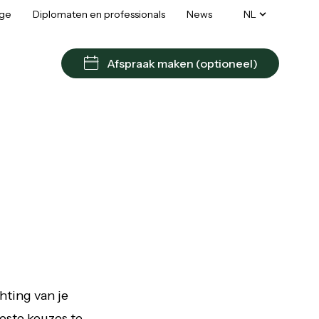
age
Diplomaten en professionals
News
NL
Afspraak maken (optioneel)
hting van je
este keuzes te