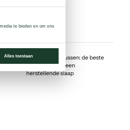
eten
?
 media te bieden en om ons
Het
14 oktober 2024
kwaliteitskussen:
Alles toestaan
d: Au
Het kwaliteitskussen: de beste
de
ijn
metgezel voor een
beste
herstellende slaap
metgezel
voor
een
herstellende
slaap