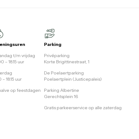
eningsuren
Parking
ndag t/m vrijdag
Privéparking
00 – 18.15 uur
Korte Brigittinestraat, 1
terdag
De Poelaertparking
0 – 18.15 uur
Poelaertplein (Justicepaleis)
alve op feestdagen
Parking Albertine
Gerechtsplein 16
Gratis parkeerservice op alle zaterdag