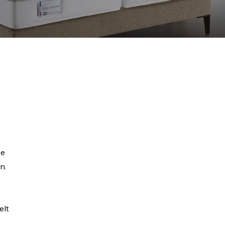
pe
n.
elt