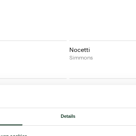
Nocetti
Simmons
Il Sogno
Simmons
Details