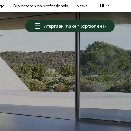
age
Diplomaten en professionals
News
NL
Afspraak maken (optioneel)