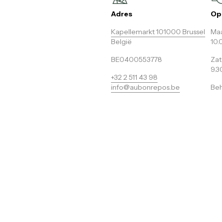
Adres
Op
Kapellemarkt 101000 Brussel
Maa
België
10.
BE0400553778
Za
9.3
+32 2 511 43 98
info@aubonrepos.be
Beh