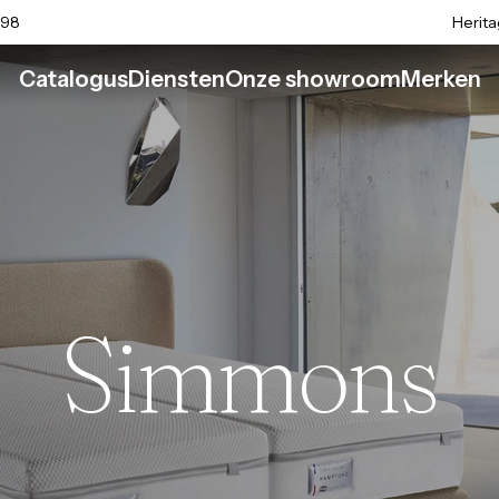
 98
Herit
Catalogus
Diensten
Onze showroom
Merken
Simmons