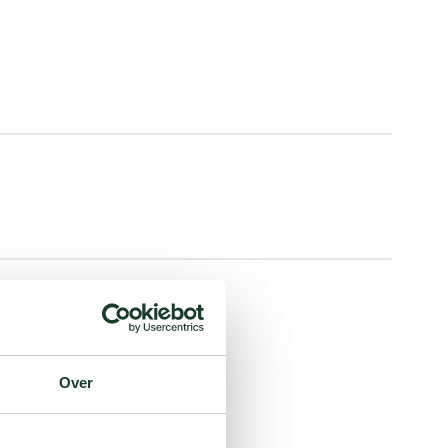
Open
gallery
Open
gallery
Over