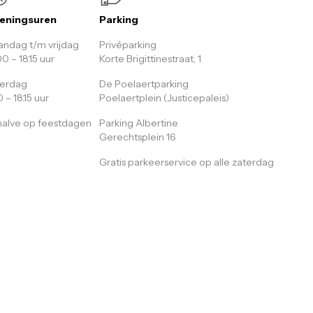
eningsuren
Parking
ndag t/m vrijdag
Privéparking
00 – 18.15 uur
Korte Brigittinestraat, 1
terdag
De Poelaertparking
0 – 18.15 uur
Poelaertplein (Justicepaleis)
alve op feestdagen
Parking Albertine
Gerechtsplein 16
Gratis parkeerservice op alle zaterdag