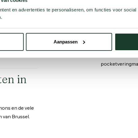
 van cookies
ent en advertenties te personaliseren, om functies voor social
.
Franse
Aanpassen
t Simmons
Naast de revolut
onze nachten
onmiskenbaar. K
pocketveringmatr
ten in
mmons en de vele
 van Brussel.