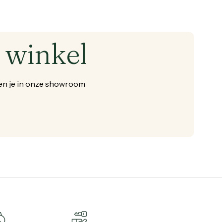
winkel
en
je
in
onze
showroom