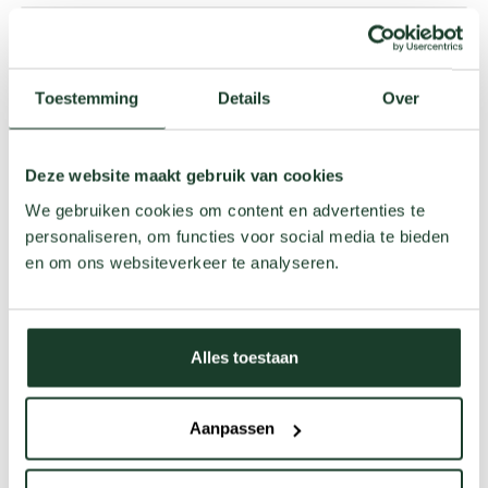
Saga
Open
Mobitec
gallery
Toestemming
Details
Over
Shanna
Deze website maakt gebruik van cookies
Open
Mobitec
gallery
We gebruiken cookies om content en advertenties te
personaliseren, om functies voor social media te bieden
en om ons websiteverkeer te analyseren.
Terra
Open
Mobitec
gallery
Alles toestaan
Cuori
Aanpassen
Open
Mobitec
gallery