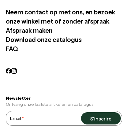
Neem contact op met ons, en bezoek
onze winkel met of zonder afspraak
Afspraak maken
Download onze catalogus
FAQ
Newsletter
Ontvang onze laatste artikelen en catalogus
Email
S'inscrire
Required