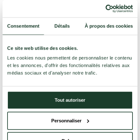
nocturne : ils jouent un rôle crucial dans notre bien-
être.
Réduction du stress : Les rêves aident à apaiser les
Consentement
Détails
À propos des cookies
tensions émotionnelles en retraitant les expériences
difficiles.
Amélioration de la créativité : Beaucoup d’idées
Ce site web utilise des cookies.
innovantes ou artistiques naissent dans les rêves. Des
Les cookies nous permettent de personnaliser le contenu
figures comme Salvador Dalí et Paul McCartney ont
et les annonces, d'offrir des fonctionnalités relatives aux
puisé leur inspiration dans leurs songes.
médias sociaux et d'analyser notre trafic.
Soutien au système immunitaire : Un sommeil riche en
rêves est lié à une meilleure récupération physique et
mentale, favorisant un organisme plus résilient.
Tout autoriser
Les Différentes Phases de Rêve
Personnaliser